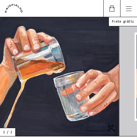
Frete grátis
1
/
2