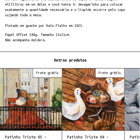
mililitros em um deles e você tenta ir devagarinho para colocar
exatamente a quantidade necessária e o líquido escorre pelo copo
sujando toda a mesa.
Pintado em guache por Kaio Fialho em 2023.
Papel Offset 240g. Tamanho 21x21cm.
Não acompanha moldura.
Outros produtos
Frete grátis
Frete grátis
Patinho Triste 05 –
Patinho Triste 04 –
Pati