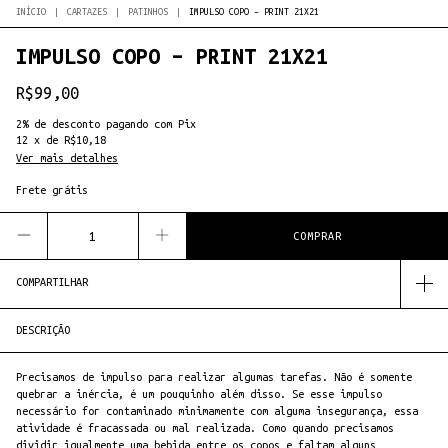
INÍCIO
|
CARTAZES
|
PATINHOS
|
IMPULSO COPO – PRINT 21X21
IMPULSO COPO – PRINT 21X21
R$99,00
2% de desconto
pagando com Pix
12
x
de
R$10,18
Ver mais detalhes
Frete grátis
COMPARTILHAR
DESCRIÇÃO
Precisamos de impulso para realizar algumas tarefas. Não é somente
quebrar a inércia, é um pouquinho além disso. Se esse impulso
necessário for contaminado minimamente com alguma insegurança, essa
atividade é fracassada ou mal realizada. Como quando precisamos
dividir igualmente uma bebida entre os copos e faltam alguns